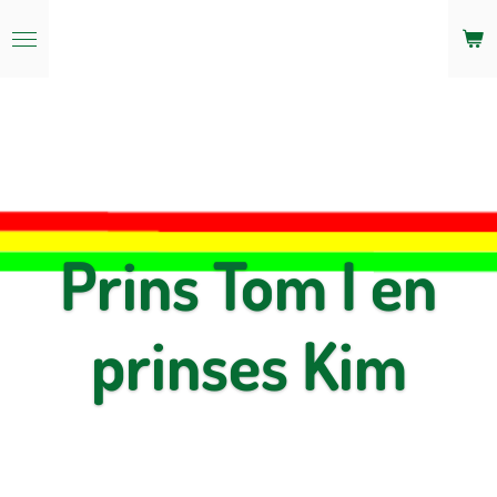
Ga
direct
naar
de
hoofdinhoud
Prins Tom I en
prinses Kim