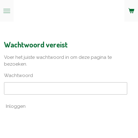
Ga
direct
naar
de
hoofdinhoud
Wachtwoord vereist
Voer het juiste wachtwoord in om deze pagina te
bezoeken.
Wachtwoord
Inloggen