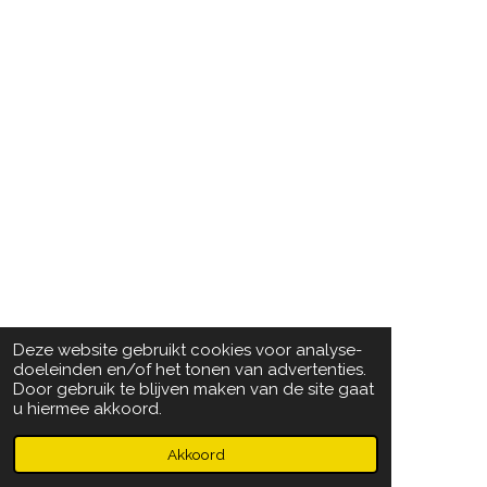
Deze website gebruikt cookies voor analyse-
doeleinden en/of het tonen van advertenties.
Door gebruik te blijven maken van de site gaat
u hiermee akkoord.
© 2023 - 2026 CV De Lombokkers
Powered by
JouwWeb
Akkoord